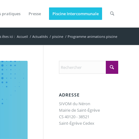
s pratiques
Presse
Piscine Intercommunale
 êtes ici :
Accueil
/
Actualités
/
piscine
/
Programme animations piscine
ADRESSE
SIVOM du Néron
Mairie de Saint-Égrève
CS 40120 - 38521
Saint-Égrève Cedex