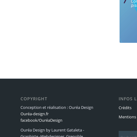
COPYRIGHT
INFOS 
Conception et réalisation : Ouréa Design
Crédits
Ouréa-design.fr
Mentions 
facebook/OuréaDesign
Ouréa Design by Laurent Gataleta -
Graphiste -Webdesigner, Grenoble