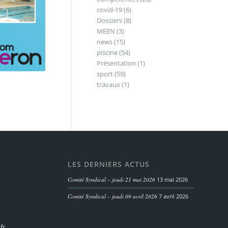
covid-19
(6)
Dossiers
(8)
MEEN
(3)
news
(15)
piscine
(54)
Présentation
(1)
sport
(59)
travaux
(1)
LES DERNIERS ACTUS
Comité Syndical – jeudi 21 mai 2026
13 mai 2026
Comité Syndical – jeudi 09 avril 2026
7 avril 2026
fr