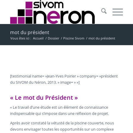
mot du président
Vous êtes ici :
Accueil
/
Dossier
/
Piscine Sivom
/
mot du président
[testimonial name= »Jean-Yves Poirier » company= »président
du SIVOM du Néron, 2013. » image= » »]
« Le mot du Président »
«
Le travail d’une étude est un élément de connaissance
indispensable qui s’impose dans une réflexion de projet.
Après avoir constaté la vétusté de la piscine couverte, nous
devons envisager toutes les opportunités sur un complexe