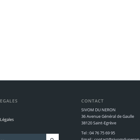
LEGALES
CONTACT
SIVOM DU NERON
36 Avenue Général de Gaulle
Légales
38120 Saint-Egrève
Tel : 04 76 75 69 95
Email : contact@sivomduneron.