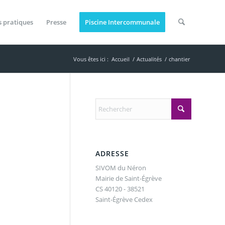
s pratiques
Presse
Piscine Intercommunale
Vous êtes ici :
Accueil
/
Actualités
/
chantier
ADRESSE
SIVOM du Néron
Mairie de Saint-Égrève
CS 40120 - 38521
Saint-Égrève Cedex