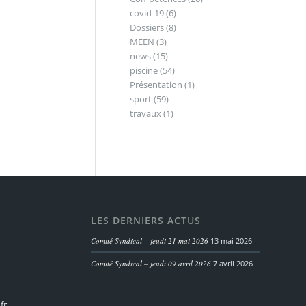
covid-19
(6)
Dossiers
(8)
MEEN
(3)
news
(15)
piscine
(54)
Présentation
(1)
sport
(59)
travaux
(1)
LES DERNIERS ACTUS
Comité Syndical – jeudi 21 mai 2026
13 mai 2026
Comité Syndical – jeudi 09 avril 2026
7 avril 2026
fr