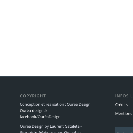
COPYRIGHT
INFOS 
Conception et réalisation : Ouréa Design
Crédits
Ouréa-design.fr
Mentions 
facebook/OuréaDesign
Ouréa Design by Laurent Gataleta -
Graphiste -Webdesigner, Grenoble