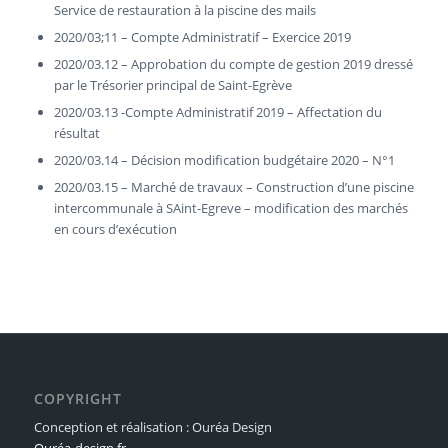
Service de restauration à la piscine des mails
2020/03;11 – Compte Administratif – Exercice 2019
2020/03.12 – Approbation du compte de gestion 2019 dressé
par le Trésorier principal de Saint-Egrève
2020/03.13 -Compte Administratif 2019 – Affectation du
résultat
2020/03.14 – Décision modification budgétaire 2020 – N°1
2020/03.15 – Marché de travaux – Construction d’une piscine
intercommunale à SAint-Egreve – modification des marchés
en cours d’exécution
COPYRIGHT
Conception et réalisation : Ouréa Design