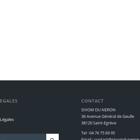
LEGALES
CONTACT
SIVOM DU NERON
36 Avenue Général de Gaulle
Légales
38120 Saint-Egrève
Tel : 04 76 75 69 95
Email : contact@sivomduneron.