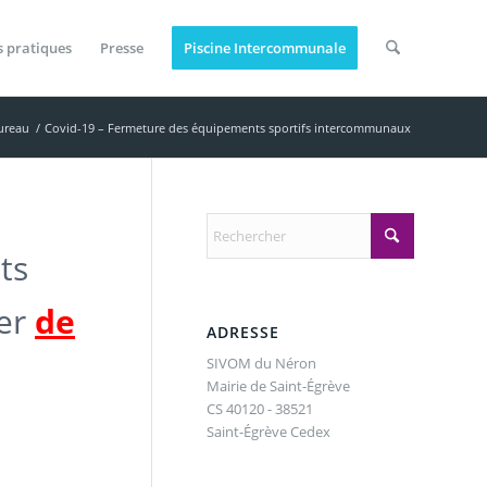
s pratiques
Presse
Piscine Intercommunale
ureau
/
Covid-19 – Fermeture des équipements sportifs intercommunaux
ts
er
de
ADRESSE
SIVOM du Néron
Mairie de Saint-Égrève
CS 40120 - 38521
Saint-Égrève Cedex