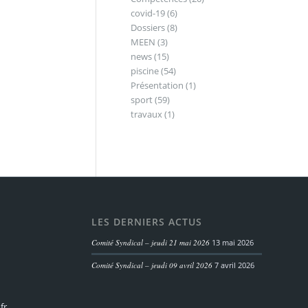
covid-19
(6)
Dossiers
(8)
MEEN
(3)
news
(15)
piscine
(54)
Présentation
(1)
sport
(59)
travaux
(1)
LES DERNIERS ACTUS
Comité Syndical – jeudi 21 mai 2026
13 mai 2026
Comité Syndical – jeudi 09 avril 2026
7 avril 2026
fr