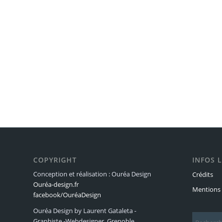
COPYRIGHT
INFOS 
Conception et réalisation : Ouréa Design
Crédits
Ouréa-design.fr
Mentions 
facebook/OuréaDesign
Ouréa Design by Laurent Gataleta -
Graphiste -Webdesigner, Grenoble