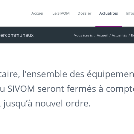
Accueil
Le SIVOM
Dossier
Actualités
Info
intercommunaux
Vous êtes ici :
Accueil
/
Actualités
/
B
taire, l’ensemble des équipemen
u SIVOM seront fermés à compt
 jusqu’à nouvel ordre.